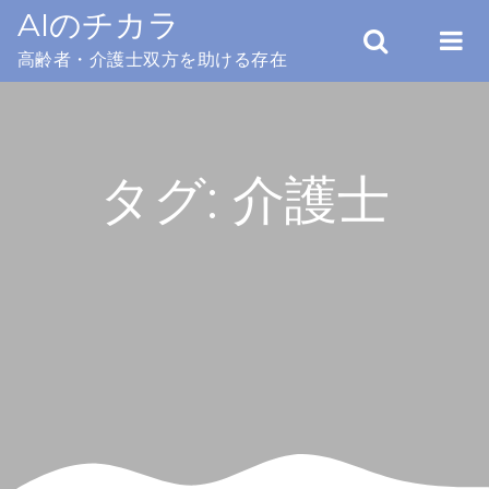
Skip
AIのチカラ
to
高齢者・介護士双方を助ける存在
content
タグ:
介護士