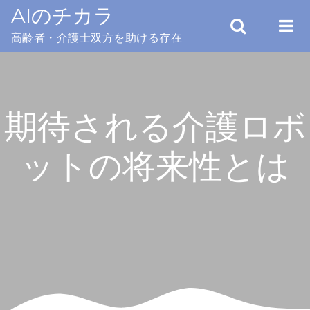
Skip
AIのチカラ
to
高齢者・介護士双方を助ける存在
content
期待される介護ロボ
ットの将来性とは